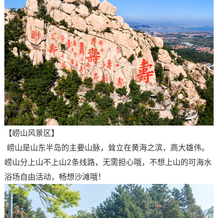
【崂山风景区】
崂山是山东半岛的主要山脉，耸立在黄海之滨，高大雄伟。
崂山分上山不上山2条线路，无需担心哦，不想上山的可海水
浴场自由活动，畅想沙滩哦！