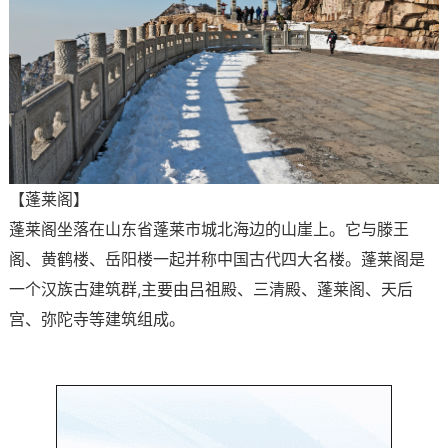
【蓬莱阁】
蓬莱阁坐落在山东省蓬莱市城北海边的山崖上。它与滕王
阁、黄鹤楼、岳阳楼一起并称中国古代四大名楼。蓬莱阁是
一个汉族古建筑群,主要由吕祖殿、三清殿、蓬莱阁、天后
宫、弥陀寺等建筑组成。