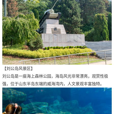
【刘公岛风景区】
刘公岛是一座海上森林公园，海岛风光非常漂亮，观赏性极
强，位于山东半岛东端的威海湾内，人文景观丰富独特。