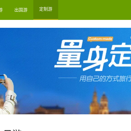
定制游
游
出国游