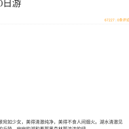
0日游
67227
|
0
条评
景宛如少女，美得清澈纯净，美得不食人间烟火。湖水清澈见
的丘陵，幽幽的湖和着那黑森林那浓浓的绿。