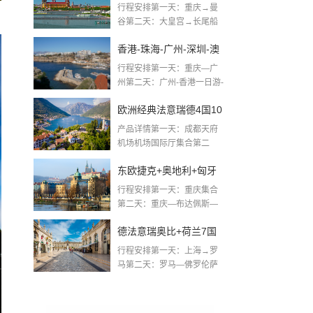
行程安排第一天：重庆→曼
岛+月光岛品质6日游
谷第二天：大皇宫→长尾船
游湄南河→...
香港-珠海-广州-深圳-澳
行程安排第一天：重庆—广
门-港珠澳大桥5日游
州第二天：广州-香港一日游-
港珠澳大桥-珠海...
欧洲经典法意瑞德4国10
产品详情第一天：成都天府
日游
机场机场国际厅集合第二
天：成都—米兰—佛罗伦...
东欧捷克+奥地利+匈牙
行程安排第一天：重庆集合
利+斯洛文尼亚10天游
第二天：重庆—布达佩斯—
巴拉顿湖第三天：...
德法意瑞奥比+荷兰7国
行程安排第一天：上海→罗
12天游
马第二天：罗马—佛罗伦萨
第三天：意大利小镇...