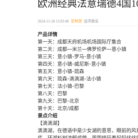
欧洲经典法意瑞德4国1
2024-11-18 13:03:40
定制游
远洋旅业
产品详情
第一天：成都天府机场机场国际厅集合
第二天：成都—米兰—佛罗伦萨—意小镇
第三天：意小镇-罗马-意小镇
第四天：意小镇-威尼斯-意小镇
第五天：意小镇-琉森
第六天：琉森-滴滴湖-法小镇
第七天：法小镇-巴黎
第八天：巴黎
第九天：巴黎-北京
第十天：北京/成都
景点介绍
【滴滴湖】
滴滴湖，在德语中是少女湖的意思，眼前的风
底，环湖杉树浓郁成荫，周围绵延着起起伏伏