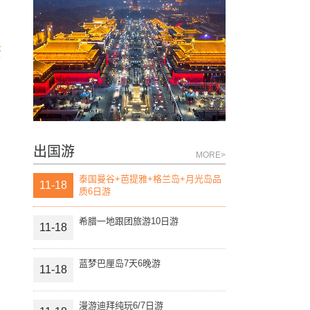
论
出国游
MORE>
泰国曼谷+芭提雅+格兰岛+月光岛品
11-18
质6日游
希腊一地跟团旅游10日游
11-18
蓝梦巴厘岛7天6晚游
11-18
漫游迪拜纯玩6/7日游