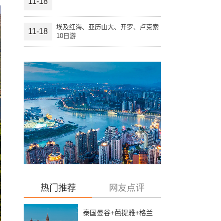
11-18
埃及红海、亚历山大、开罗、卢克索
11-18
10日游
热门推荐
网友点评
泰国曼谷+芭提雅+格兰