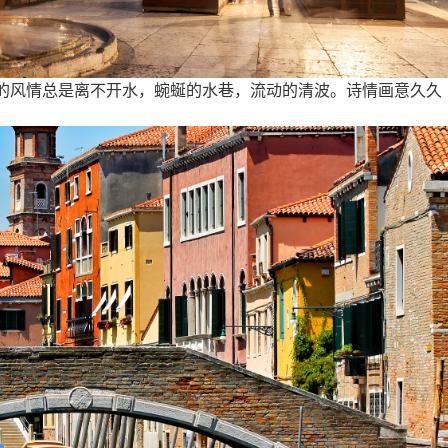
的风情总是离不开水，蜿蜒的水巷，流动的清波。诗情画意久久