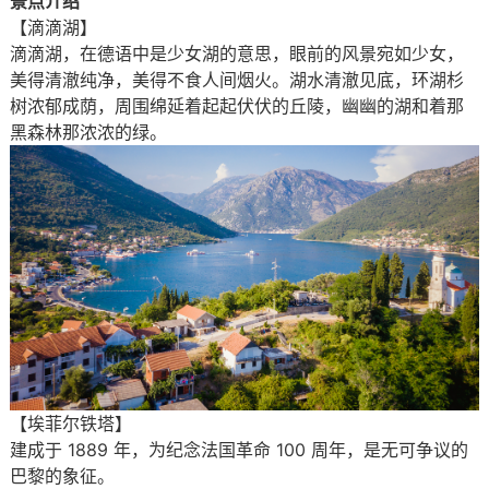
景点介绍
【滴滴湖】
滴滴湖，在德语中是少女湖的意思，眼前的风景宛如少女，
美得清澈纯净，美得不食人间烟火。湖水清澈见底，环湖杉
树浓郁成荫，周围绵延着起起伏伏的丘陵，幽幽的湖和着那
黑森林那浓浓的绿。
【埃菲尔铁塔】
建成于 1889 年，为纪念法国革命 100 周年，是无可争议的
巴黎的象征。