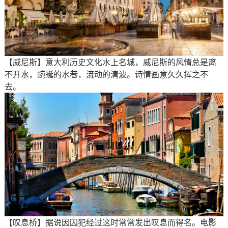
【威尼斯】意大利历史文化水上名城，威尼斯的风情总是离
不开水，蜿蜒的水巷，流动的清波。诗情画意久久挥之不
去。
【叹息桥】据说因囚犯经过这时常常发出叹息而得名。电影