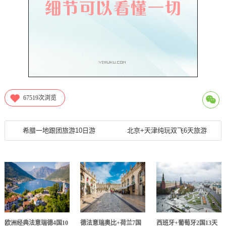
67519
次浏览
希腊一地跟团旅游10日游
北京+天津纯玩双飞6天旅游
欧洲经典法意瑞德4国10
德法意瑞奥比+荷兰7国
西班牙+葡萄牙2国13天