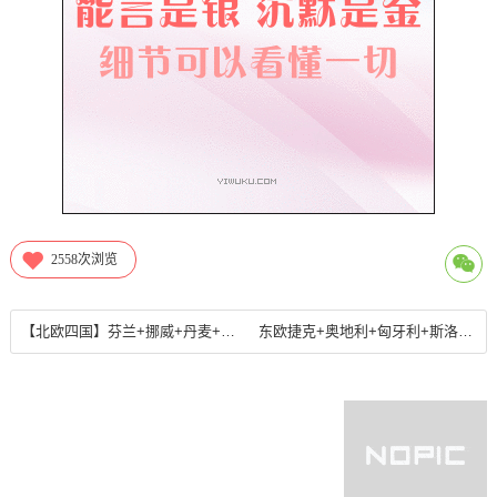
2558
次浏览
【北欧四国】芬兰+挪威+丹麦+瑞典10日游
东欧捷克+奥地利+匈牙利+斯洛文尼亚10天游