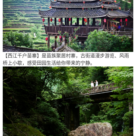
【西江千户苗寨】是苗族聚居村寨，古街道漫步游览、风雨
桥上小歇，感受田园生活给你带来的宁静。