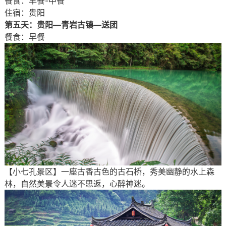
餐食：早餐-中餐
住宿：贵阳
第五天：贵阳—青岩古镇—送团
餐食：早餐
【小七孔景区】一座古香古色的古石桥，秀美幽静的水上森
林，自然美景令人迷不思返，心醉神迷。