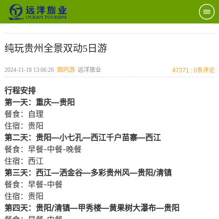
纯玩贵州全景双动5日游
2024-11-18 13:06:26
国内游
远洋旅业
47371
|
0
条评论
行程安排
第一天：重庆—贵阳
餐食：自理
住宿：贵阳
第二天：贵阳—小七孔—西江千户苗寨—西江
餐食：早餐-中餐-晚餐
住宿：西江
第三天：西江—洒金谷—多彩贵州风—贵阳/清镇
餐食：早餐-中餐
住宿：贵阳
第四天：贵阳/清镇—甲秀楼—黄果树大瀑布—贵阳