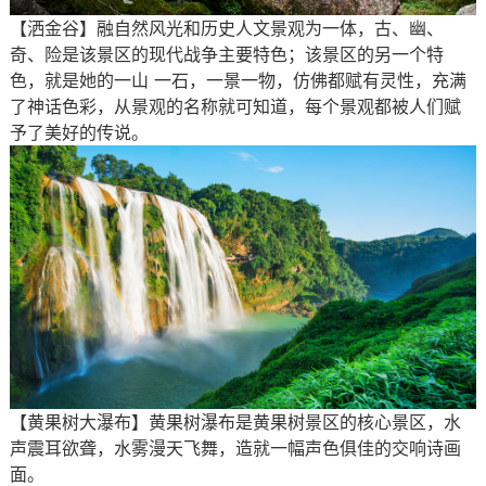
【洒金谷】融自然风光和历史人文景观为一体，古、幽、
奇、险是该景区的现代战争主要特色；该景区的另一个特
色，就是她的一山 一石，一景一物，仿佛都赋有灵性，充满
了神话色彩，从景观的名称就可知道，每个景观都被人们赋
予了美好的传说。
【黄果树大瀑布】黄果树瀑布是黄果树景区的核心景区，水
声震耳欲聋，水雾漫天飞舞，造就一幅声色俱佳的交响诗画
面。