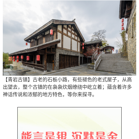
【青岩古镇】古老的石板小路，有些褪色的老式屋子，从高
出望去，整个古镇的在袅袅炊烟缭绕中屹立着；蕴含着许多
神话传说和浓郁的地方特色，等你来探寻。